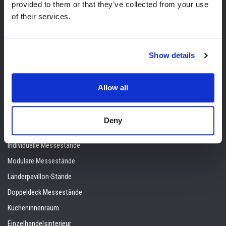
provided to them or that they’ve collected from your use
3D Messestand Design
of their services.
Standbau Spezialisiert
Grafikproduktion
Messemanagement
Show details
Montage, Demontage und Versand
Audiovisuell
Allow all
Betreuung vor Ort
Lösungen
Deny
Individuelle Messestände
Modulare Messestände
Länderpavillon-Stände
Doppeldeck Messestände
Kücheninnenraum
Einzelhandelsinterieur