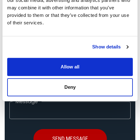
our social media, advertising and analytics partners who
may combine it with other information that you’ve
Phone
*
provided to them or that they’ve collected from your use
of their services.
Exhibition Name
*
Show details
Event City
*
Allow all
Booth Size
Deny
Message