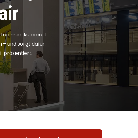
air
xpertenteam kümmert
n – und sorgt dafür,
l präsentiert.