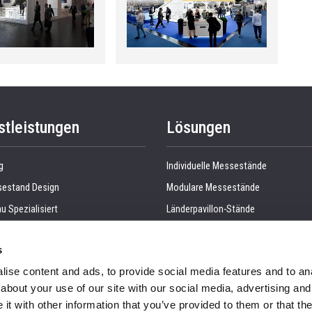
stleistungen
Lösungen
g
Individuelle Messestände
estand Design
Modulare Messestände
u Spezialisiert
Länderpavillon-Stände
roduktion
Doppeldeck Messestände
s
anagement
Kücheninnenraum
ise content and ads, to provide social media features and to anal
e, Demontage und Versand
Einzelhandelsinterieur
about your use of our site with our social media, advertising and
suell
Büroinnenraum
t with other information that you’ve provided to them or that the