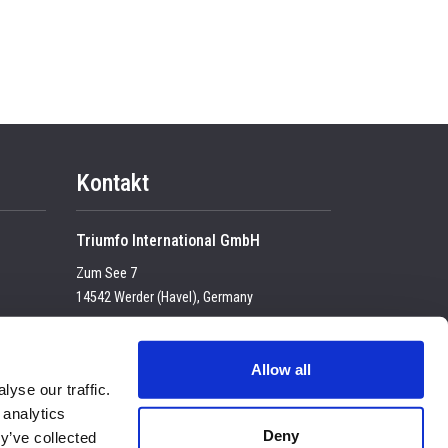
Kontakt
Triumfo International GmbH
Zum See 7
14542 Werder (Havel), Germany
Tel:
+49 (0) 33 2774 99-100
USt-IdNr. DE 23683 4434
Allow all
yse our traffic.
E-mail:
enquiry@triumfo.de
 analytics
Datenschutz Bestimmungens
Deny
y’ve collected