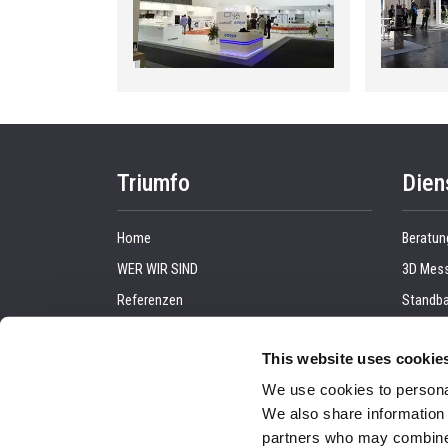
Triumfo
Dien
Home
Beratun
WER WIR SIND
3D Mess
Referenzen
Standba
Fallstudien
Grafikp
This website uses cookie
Kunden
Messem
We use cookies to personal
VERANSTALTUNGEN
Montag
We also share information 
Blog
Audiovi
partners who may combine i