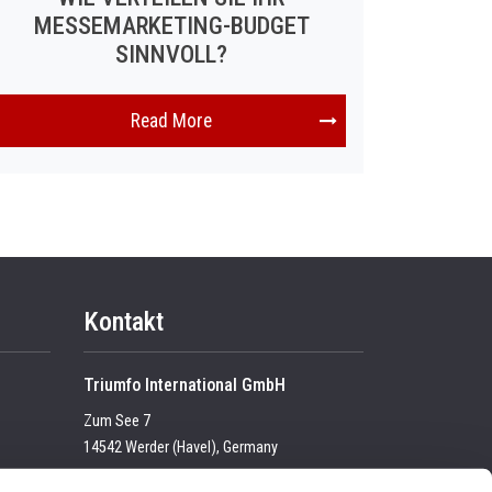
MESSEMARKETING-BUDGET
SINNVOLL?
Read More
Kontakt
Triumfo International GmbH
Zum See 7
14542 Werder (Havel), Germany
Tel:
+49 (0) 33 2774 99-100