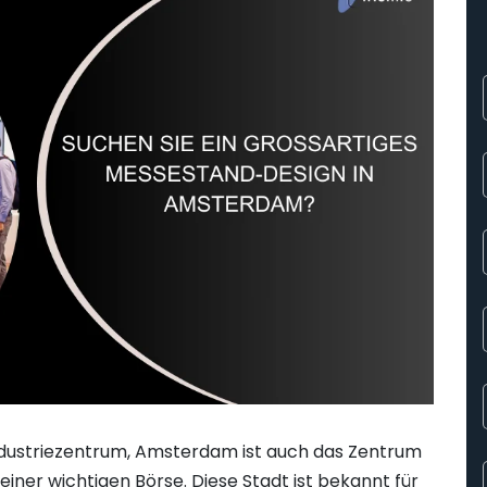
ndustriezentrum, Amsterdam ist auch das Zentrum
 einer wichtigen Börse. Diese Stadt ist bekannt für