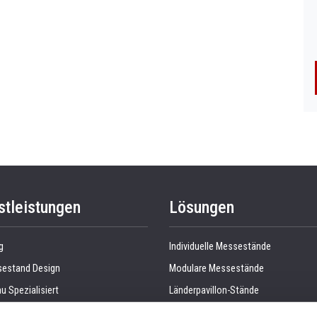
stleistungen
Lösungen
g
Individuelle Messestände
estand Design
Modulare Messestände
u Spezialisiert
Länderpavillon-Stände
roduktion
Doppeldeck Messestände