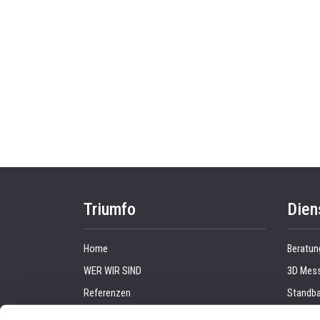
Triumfo
Dien
Home
Beratun
WER WIR SIND
3D Mess
Referenzen
Standba
Fallstudien
Grafikp