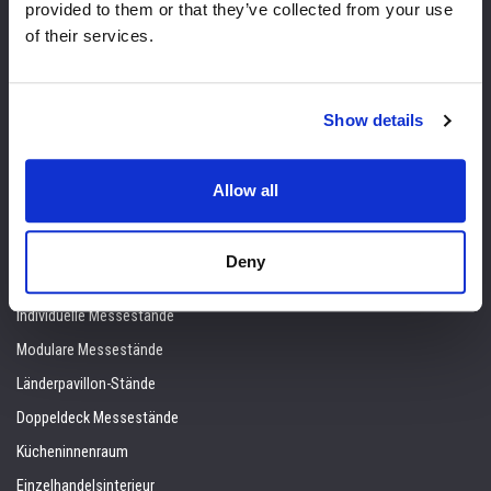
provided to them or that they’ve collected from your use
3D Messestand Design
of their services.
Standbau Spezialisiert
Grafikproduktion
Messemanagement
Show details
Montage, Demontage und Versand
Audiovisuell
Allow all
Betreuung vor Ort
Lösungen
Deny
Individuelle Messestände
Modulare Messestände
Länderpavillon-Stände
Doppeldeck Messestände
Kücheninnenraum
Einzelhandelsinterieur