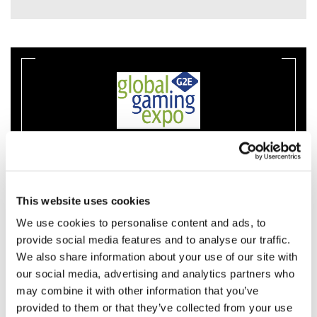
Global Gaming Expo
06 – 09 October 2025
This website uses cookies
Las Vegas, United States
We use cookies to personalise content and ads, to
provide social media features and to analyse our traffic.
We also share information about your use of our site with
Global Gaming Expo
our social media, advertising and analytics partners who
06 – 09 October 2025
may combine it with other information that you’ve
provided to them or that they’ve collected from your use
Las Vegas, United States