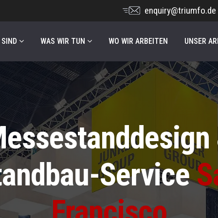
enquiry@triumfo.de
 SIND
WAS WIR TUN
WO WIR ARBEITEN
UNSER AR
essestanddesign
tandbau-Service
S
Francisco