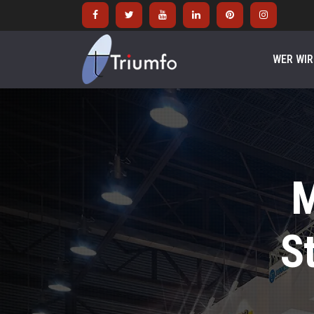
WER WIR
M
S