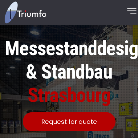
Messestanddesi
& Standbau
Strasbourg
Request for quote