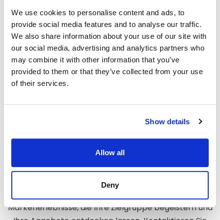
We use cookies to personalise content and ads, to
Wir verbinden Kreativität mit Handwerkskunst und
provide social media features and to analyse our traffic.
Effizienz. Ob Sie zum ersten Mal auf einer Messe
We also share information about your use of our site with
ausstellen oder eine mehrstädtige Messekampagne
our social media, advertising and analytics partners who
planen – mit unseren zuverlässigen Services sorgen
may combine it with other information that you’ve
wir für einen wirkungsvollen Auftritt, der Ihr Publikum
provided to them or that they’ve collected from your use
begeistert.
of their services.
Werden Sie Partner des
Show details
renommierten
Messestandbauers in
Allow all
Straßburg
Deny
Die Triumfo International GmbH kreiert
Markenerlebnisse, die Ihre Zielgruppe begeistern und