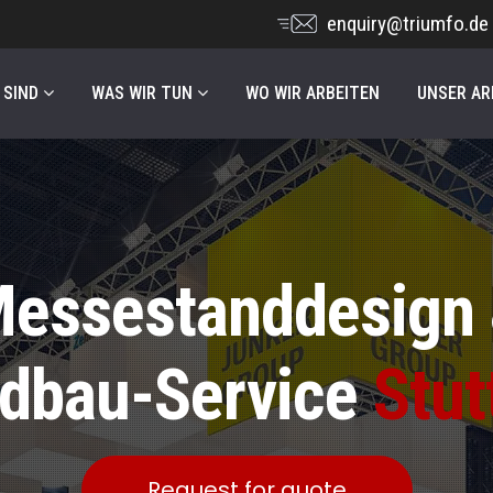
enquiry@triumfo.de
 SIND
WAS WIR TUN
WO WIR ARBEITEN
UNSER AR
essestanddesign
dbau-Service
Stut
Request for quote