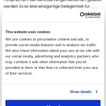
werden. Es ist eine einzigartige Gelegenheit für
Bildung, Inspiration und Vernetzung für
Einzelpersonen, Familien, Betreuer und
Gesundheitsfachkräfte gleichermaßen.
This website uses cookies
We use cookies to personalise content and ads, to
provide social media features and to analyse our traffic.
Partnern Sie mit dem Experten für Messebau für
We also share information about your use of our site with
Ihren kommenden Expo-Erfolg!
our social media, advertising and analytics partners who
Wenn Sie ein Aussteller sind und einen zuverlässigen
may combine it with other information that you’ve
Messebauer in Dallas für Ihre nächste Veranstaltung,
provided to them or that they’ve collected from your use
Messe oder Ausstellung suchen, sind Sie hier genau
of their services.
richtig. Erkunden Sie gründlich unsere Website und
entdecken Sie, warum Triumfo International GmbH
die ideale Wahl für Ihre Standbau-Bedürfnisse bei
Show details
Ihrer kommenden Messe in Dallas ist.