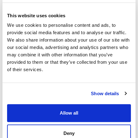
ist nicht notwendig, den Stand bei virtuellen
Veranstaltungen zu suchen. Sie können sich einfach
This website uses cookies
in die spezifische Veranstaltung einloggen, an der Sie
We use cookies to personalise content and ads, to
teilnehmen möchten, und Teil davon werden.
provide social media features and to analyse our traffic.
We also share information about your use of our site with
our social media, advertising and analytics partners who
may combine it with other information that you’ve
Networking-Möglichkeiten
provided to them or that they’ve collected from your use
of their services.
Präsenzveranstaltungen bieten mehr persönliche
Networking-Möglichkeiten mit Teilnehmern aus der
ganzen Welt. Nichts übertrifft die persönliche
Show details
Teilnahme, eine Gelegenheit, die Körpersprache der
Besucher zu lesen. Und der Vorteil des sofortigen
Feedbacks, das enorm bei der
Allow all
Geschäftstransformation helfen kann, je nach den
Anforderungen der Kunden.
Deny